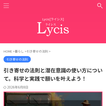
Lycis[ライシス]
HOME
>
暮らし
>
引き寄せの法則
>
引き寄せの法則
引き寄せの法則と潜在意識の使い方につい
て。科学と実践で願いを叶えよう！
2026年6月8日