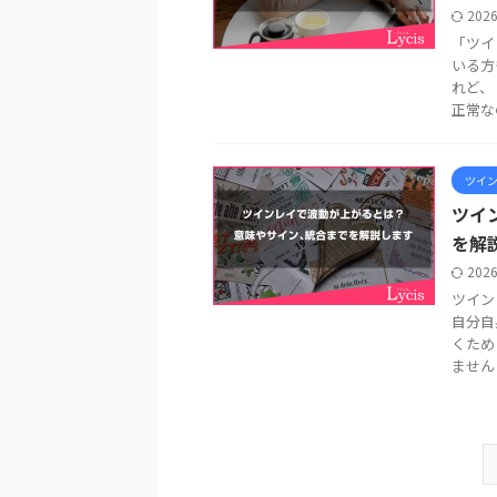
202
「ツイ
いる方
れど、
正常なの 
ツイ
ツイ
を解
202
ツイン
自分自
くため
ません .