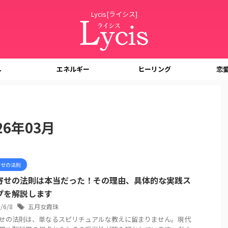
Lycis[ライシス]
し
エネルギー
ヒーリング
恋
6年03月
寄せの法則
寄せの法則は本当だった！その理由、具体的な実践ス
プを解説します
6/6/8
五月女霞珠
せの法則は、単なるスピリチュアルな教えに留まりません。現代