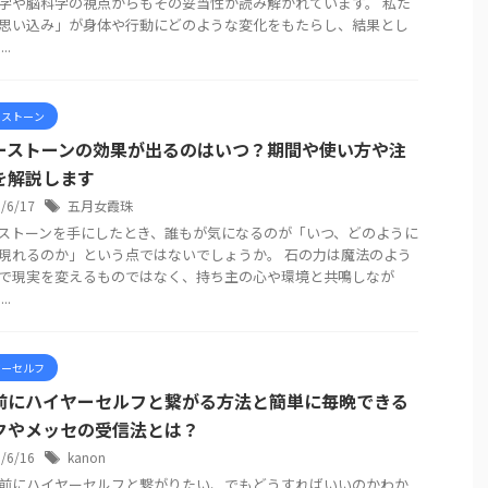
学や脳科学の視点からもその妥当性が読み解かれています。 私た
思い込み」が身体や行動にどのような変化をもたらし、結果とし
..
ーストーン
ーストーンの効果が出るのはいつ？期間や使い方や注
を解説します
6/6/17
五月女霞珠
ストーンを手にしたとき、誰もが気になるのが「いつ、どのように
現れるのか」という点ではないでしょうか。 石の力は魔法のよう
で現実を変えるものではなく、持ち主の心や環境と共鳴しなが
..
ヤーセルフ
前にハイヤーセルフと繋がる方法と簡単に毎晩できる
クやメッセの受信法とは？
6/6/16
kanon
前にハイヤーセルフと繋がりたい、でもどうすればいいのかわか