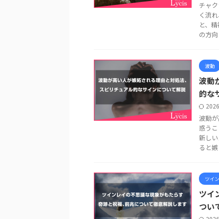
チャク
く流れ
と、精
の方向 .
波動
波動
的な
202
波動が
惑うこ
新しい
ると嫉 .
ツイ
ツイ
つい
202