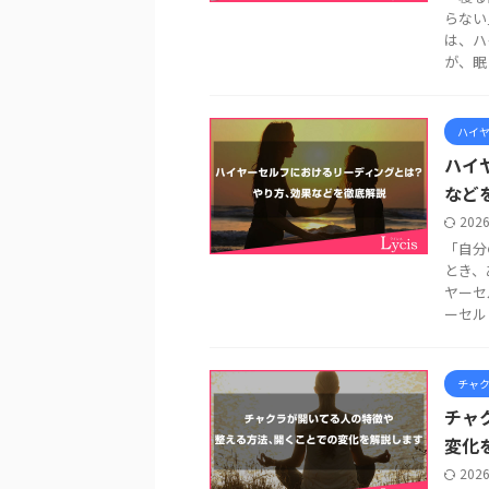
らない
は、ハ
が、眠り
ハイ
ハイ
など
202
「自分
とき、
ヤーセ
ーセル .
チャ
チャ
変化
202