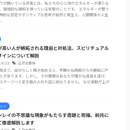
ラが開いている状態とは、私たちの心と体のエネルギーが滞りな
、理想的な調和を保っている状態のことです。 エネルギーが整う
神的な安定やポジティブな思考が自然と芽生え、人間関係や人生
..
が高い人が嫉妬される理由と対処法、スピリチュアル
サインについて解説
6/6/22
五月女霞珠
高まり、自分らしく輝き始めると、予期せぬ周囲からの嫉妬に戸
とがあります。しかし、その摩擦はあなたが確かな成長を遂げ、
ステージへと足を踏み入れた証に他なりません。 なぜ波動が上が
..
ンレイ
ンレイの不思議な現象がもたらす奇跡と祝福、前兆に
て徹底解説します
6/6/10
五月女霞珠