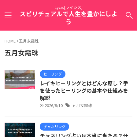
Lycis[ライシス]
スピリチュアルで人生を豊かにしよ
う
HOME
>
五月女霞珠
五月女霞珠
ヒーリング
レイキヒーリングとはどんな癒し？手
を使ったヒーリングの基本や仕組みを
解説
2026/8/10
五月女霞珠
チャネリング
チャネリング占いは本当に当たる？仕