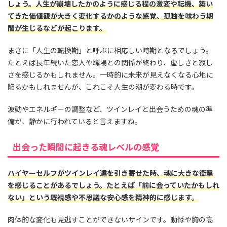
しょう。人生が崩壊したかのように感じる程の激変や転機、築い
てきた価値観が大きく変化するかのような感覚、孤独を味わう期
間が生じるなどが起こります。
まさに「人生の転換期」と呼ぶに相応しい時期となるでしょう。
たとえば長年続いた恋人や職場との関係が終わり、虚しさと寂し
さを感じるかもしれません。一時的に未来が見えなくなる心地に
陥るかもしれませんが、これこそ人生の潮が変わる時です。
波動やエネルギーの調整など、ツインレイと出会うための魂の準
備が、静かに行われていると言えますね。
出会った瞬間に起きる魂レベルの感覚
ハイヤーセルフがツインレイ達を引き寄せた時、魂に大きな衝撃
を感じることがあるでしょう。たとえば「前に会っていたかもしれ
ない」という既視感や不思議な安心感を精神的に感じます。
肉体的な変化も見逃すことができないサインです。動悸や胸の高