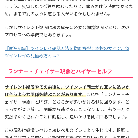
しょう。反省したり孤独を味わったりと、痛みを伴う時間であるた
め。まるで罰のように感じる人がいるかもしれません。
しかしサイレント期間は魂の成長に必要な調整期間であり、次の
プロセスへの準備でもありますよ。
【関連記事】ツインレイ確認方法を徹底解説！本物のサイン、偽
ツインレイの見極め方とは？
ランナー・チェイサー現象とハイヤーセルフ
サイレント期間やその前後に、ツインレイ同士がお互いに追いか
け合うような関係を結ぶことがあります。
これを「ランナー・チ
ェイサー現象」と呼び、どちらかが追いかける側に回ります。ど
ちらかが突き放し、関係から逃げることになります。もう一方は
突然冷たくされたことに動揺し、追いかける側に回るでしょう。
この現象は感情レベルと魂レベルのズレにより生じます。根底に
あるのは甘えや依存、承認欲求と許容できない心など、魂の成熟