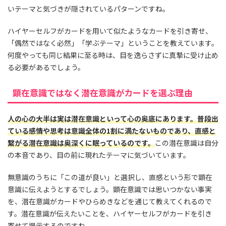
いテーマと気づきが隠されているパターンですね。
ハイヤーセルフがカードを用いて似たようなカードを引き寄せ、
「偶然ではなく必然」「学ぶテーマ」ということを教えています。
何度やっても同じ結果に至る時は、目を逸らさずに真摯に受け止め
る必要があるでしょう。
顕在意識ではなく潜在意識がカードを選ぶ理由
人の心の大半は実は潜在意識といって心の奥底にあります。普段出
ている感情や思考は意識全体の1割に満たないものであり、直感と
繋がる潜在意識は奥深くに眠っているのです。
この潜在意識は自分
の本音であり、目の前に現れたテーマに気づいています。
無意識のうちに「この道が良い」と選択し、直感という形で顕在
意識に伝えようとするでしょう。顕在意識では思いつかない事実
を、潜在意識がカードやひらめきなどを通じて教えてくれるので
す。潜在意識が伝えたいことを、ハイヤーセルフがカードを引き
寄せて提示するのですね。