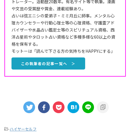
トレーター。活動歴20数年。有名サイト等で執筆。漫画
や文芸の受賞歴や賞金、連載経験あり。
占いは弦エニシの愛弟子・ミミ月丘に師事。メンタル心
理カウンセラーや行動心理士等の心理資格、守護霊アド
バイザーや水晶占い鑑定士等のスピリチュアル資格、西
洋占星術やタロット占い資格など多種多様な60以上の資
格を保有する。
モットーは「読んで下さる方の気持ちをHAPPYにする」
この執筆者の記事一覧へ ＞
-
ハイヤーセルフ