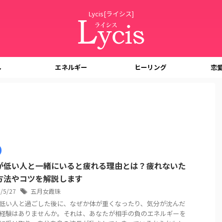
Lycis[ライシス]
し
エネルギー
ヒーリング
恋
が低い人と一緒にいると疲れる理由とは？疲れないた
方法やコツを解説します
6/5/27
五月女霞珠
低い人と過ごした後に、なぜか体が重くなったり、気分が沈んだ
経験はありませんか。それは、あなたが相手の負のエネルギーを