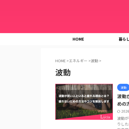
HOME
暮ら
HOME
>
エネルギー
>
波動
>
波動
波動
波動
めの
202
波動が
りした