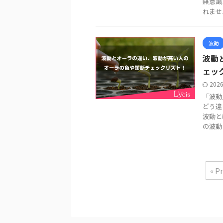
無意識
れません 
波動
波動
ェッ
202
「波動
どう違
波動と
の波動 .
« P