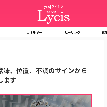
Lycis[ライシス]
し
エネルギー
ヒーリング
恋
意味、位置、不調のサインから
します