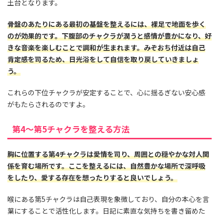
土台となります。
骨盤のあたりにある最初の基盤を整えるには、裸足で地面を歩く
のが効果的です。下腹部のチャクラが潤うと感情が豊かになり、好
きな音楽を楽しむことで調和が生まれます。みぞおち付近は自己
肯定感を司るため、日光浴をして自信を取り戻していきましょ
う。
これらの下位チャクラが安定することで、心に揺るぎない安心感
がもたらされるのですよ。
第4〜第5チャクラを整える方法
胸に位置する第4チャクラは愛情を司り、周囲との穏やかな対人関
係を育む場所です。ここを整えるには、自然豊かな場所で深呼吸
をしたり、愛する存在を想ったりすると良いでしょう。
喉にある第5チャクラは自己表現を象徴しており、自分の本心を言
葉にすることで活性化します。日記に素直な気持ちを書き留めた