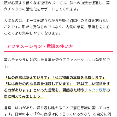
頭が心臓より低くなる逆転のポーズは、脳への血流を促進し、第
六チャクラの活性化をサポートしてくれます。
大切なのは、ポーズを取りながら呼吸と眉間への意識を忘れない
ことです。形だけ真似るのではなく、内側の感覚に意識を向ける
ことでより集中しやすくなります。
アファメーション・意識の使い方
第六チャクラに対応した言葉を使うアファメーションも効果的で
す。
「私の直感は冴えています」「私は物事の本質を見抜けます」
「私は自分の内なる声を信頼しています」「私は正しい選択をす
る力があります」といった言葉を、朝起きた時や
チャクラ瞑想
の
際に唱えてみましょう。
言葉には力があり、繰り返し唱えることで潜在意識に届いていき
ます。日常の中で「今の直感は何て言っているかな?」と自分に問