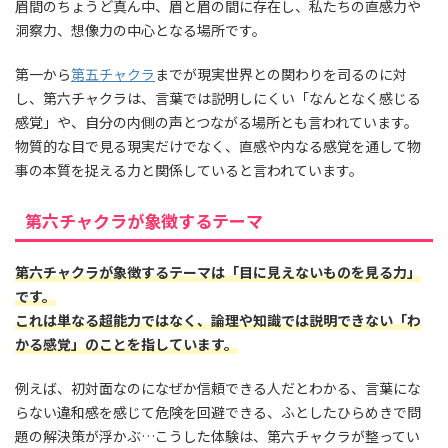
眉間のちょうど真ん中、眉と眉の間に存在し、私たちの直感力や
洞察力、想像力の中心となる場所です。
第一から
第五チャクラ
までが現実世界との関わりを司るのに対
し、第六チャクラは、言葉では説明しにくい「なんとなく感じる
感覚」や、自分の内側の声とつながる場所とも言われています。
物質的な目で見る現実だけでなく、直感や内なる感覚を通して物
事の本質を捉える力と関係していると言われています。
第六チャクラが象徴するテーマ
第六チャクラが象徴するテーマは「目に見えないものを見る力」
です。
これは単なる超能力ではなく、論理や知識では説明できない「わ
かる感覚」のことを指しています。
例えば、初対面なのになぜか信頼できる人だとわかる、言葉にな
らない違和感を感じて危険を回避できる、ふとしたひらめきで問
題の解決策が浮かぶ…こうした体験は、第六チャクラが整ってい